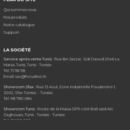
Qui sommes nous
Nos produits
Notre catalogue
Support
LA SOCIÉTÉ
Service après vente Tunis :
Rue Ibn Jazzar, Sidi Daoud 2046 La
Marsa, Tunis, Tunis - Tunisie
Tél: 71 118 118
Email: sav@focusline.tn
Showroom Sfax :
Rue 13 Aout Zone Industrielle Pouderiére 1,
3002, Sfax Tunisie. - Tunisie
Tél: 98 780 084
Showroom Tunis :
Route de la Marsa GP9 coté Baït saïd Aïn
Zaghouan, Tunis - Tunisie - Tunisie
Tél: 31 208 608
Email: commercial@focusline.tn