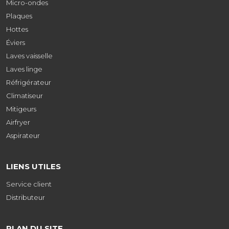
Micro-ondes
Plaques
Hottes
Éviers
Laves vaisselle
Laves linge
Réfrigérateur
Climatiseur
Mitigeurs
Airfryer
Aspirateur
LIENS UTILES
Service client
Distributeur
PLAN DU SITE