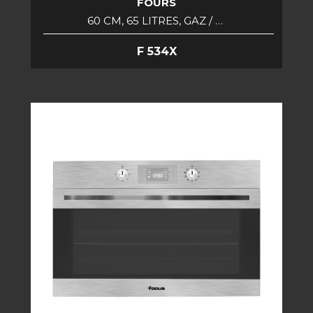
FOURS
60 CM, 65 LITRES, GAZ / …
F 534X