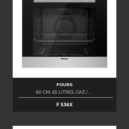
FOURS
60 CM, 65 LITRES, GAZ / …
F 536X