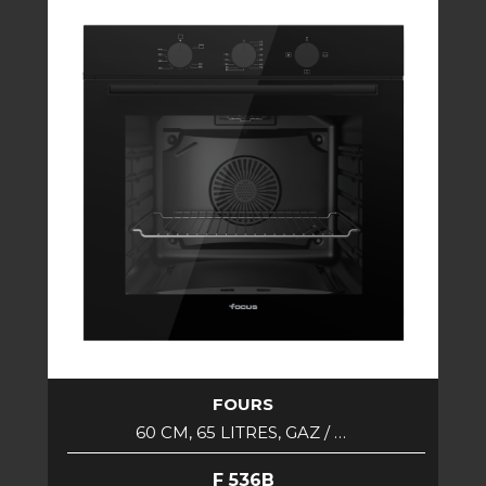
FOURS
60 CM, 65 LITRES, GAZ / …
F 536B