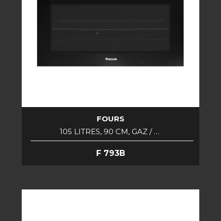
FOURS
105 LITRES, 90 CM, GAZ / …
F 793B