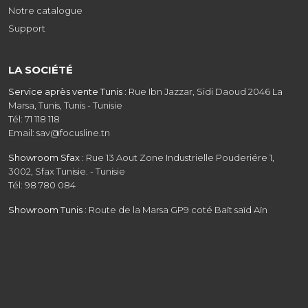
Notre catalogue
Support
LA SOCIÉTÉ
Service après vente Tunis :
Rue Ibn Jazzar, Sidi Daoud 2046 La
Marsa, Tunis, Tunis - Tunisie
Tél: 71 118 118
Email: sav@focusline.tn
Showroom Sfax :
Rue 13 Aout Zone Industrielle Pouderiére 1,
3002, Sfax Tunisie. - Tunisie
Tél: 98 780 084
Showroom Tunis :
Route de la Marsa GP9 coté Baït saïd Aïn
Zaghouan, Tunis - Tunisie - Tunisie
Tél: 31 208 608
Email: commercial@focusline.tn
Siège social :
Rue Ibn Jazzar, Sidi Daoud 2046 La Marsa, Tunis -
Tunisie
Tél: 31 403 818