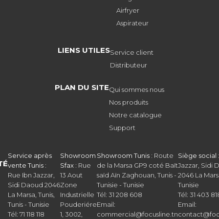
Airfryer
Aspirateur
LIENS UTILES
Service client
Distributeur
PLAN DU SITE
Qui sommes nous
Nos produits
Notre catalogue
Support
Service après
Showroom
Showroom Tunis :
Route
Siège social 
TÉ
vente Tunis :
Sfax :
Rue
de la Marsa GP9 coté Baït
Jazzar, Sidi
Rue Ibn Jazzar,
13 Aout
saïd Aïn Zaghouan, Tunis -
2046 La Marsa
Sidi Daoud 2046
Zone
Tunisie - Tunisie
Tunisie
La Marsa, Tunis,
Industrielle
Tél: 31 208 608
Tél: 31 403 81
Tunis - Tunisie
Pouderiére
Email:
Email:
Tél: 71 118 118
1, 3002,
commercial@focusline.tn
contact@focu