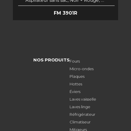
Aspirateur sans sac, Noir + Rouge, …
FM 3901R
NOS PRODUITS
Fours
Micro-ondes
Plaques
Hottes
Éviers
Laves vaisselle
Laves linge
Réfrigérateur
Climatiseur
Mitigeurs