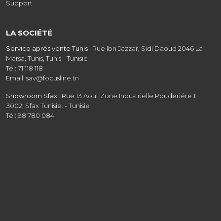
Support
LA SOCIÉTÉ
Service après vente Tunis :
Rue Ibn Jazzar, Sidi Daoud 2046 La
Marsa, Tunis, Tunis - Tunisie
Tél: 71 118 118
Email: sav@focusline.tn
Showroom Sfax :
Rue 13 Aout Zone Industrielle Pouderiére 1,
3002, Sfax Tunisie. - Tunisie
Tél: 98 780 084
Showroom Tunis :
Route de la Marsa GP9 coté Baït saïd Aïn
Zaghouan, Tunis - Tunisie - Tunisie
Tél: 31 208 608
Email: commercial@focusline.tn
Siège social :
Rue Ibn Jazzar, Sidi Daoud 2046 La Marsa, Tunis -
Tunisie
Tél: 31 403 818
Email: contact@focusline.tn