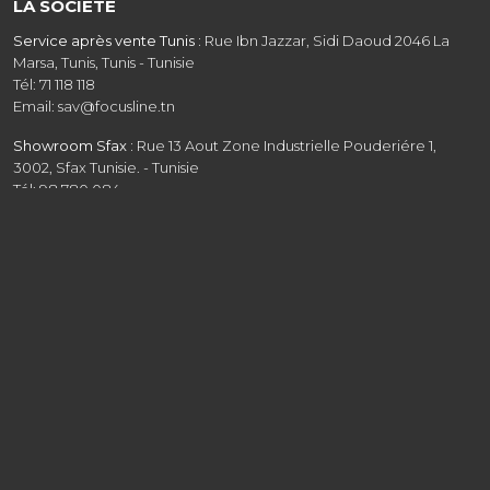
LA SOCIÉTÉ
Service après vente Tunis :
Rue Ibn Jazzar, Sidi Daoud 2046 La
Marsa, Tunis, Tunis - Tunisie
Tél: 71 118 118
Email: sav@focusline.tn
Showroom Sfax :
Rue 13 Aout Zone Industrielle Pouderiére 1,
3002, Sfax Tunisie. - Tunisie
Tél: 98 780 084
Showroom Tunis :
Route de la Marsa GP9 coté Baït saïd Aïn
Zaghouan, Tunis - Tunisie - Tunisie
Tél: 31 208 608
Email: commercial@focusline.tn
Siège social :
Rue Ibn Jazzar, Sidi Daoud 2046 La Marsa, Tunis -
Tunisie
Tél: 31 403 818
Email: contact@focusline.tn
RÉSEAUX SOCIAUX