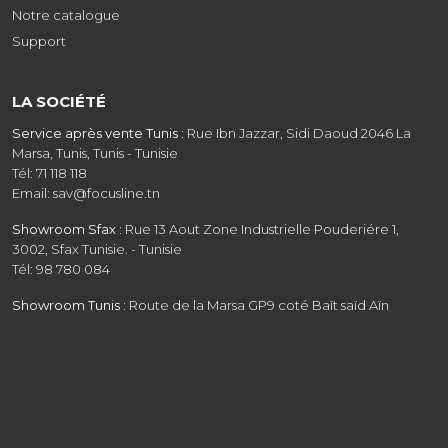
Notre catalogue
Support
LA SOCIÉTÉ
Service après vente Tunis :
Rue Ibn Jazzar, Sidi Daoud 2046 La
Marsa, Tunis, Tunis - Tunisie
Tél: 71 118 118
Email: sav@focusline.tn
Showroom Sfax :
Rue 13 Aout Zone Industrielle Pouderiére 1,
3002, Sfax Tunisie. - Tunisie
Tél: 98 780 084
Showroom Tunis :
Route de la Marsa GP9 coté Baït saïd Aïn
Zaghouan, Tunis - Tunisie - Tunisie
Tél: 31 208 608
Email: commercial@focusline.tn
Siège social :
Rue Ibn Jazzar, Sidi Daoud 2046 La Marsa, Tunis -
Tunisie
Tél: 31 403 818