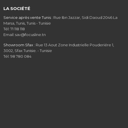
LA SOCIÉTÉ
Service après vente Tunis :
Rue Ibn Jazzar, Sidi Daoud 2046 La
Marsa, Tunis, Tunis - Tunisie
Tél: 71 118 118
Email: sav@focusline.tn
Showroom Sfax :
Rue 13 Aout Zone Industrielle Pouderiére 1,
3002, Sfax Tunisie. - Tunisie
Tél: 98 780 084
Showroom Tunis :
Route de la Marsa GP9 coté Baït saïd Aïn
Zaghouan, Tunis - Tunisie - Tunisie
Tél: 31 208 608
Email: commercial@focusline.tn
Siège social :
Rue Ibn Jazzar, Sidi Daoud 2046 La Marsa, Tunis -
Tunisie
Tél: 31 403 818
Email: contact@focusline.tn