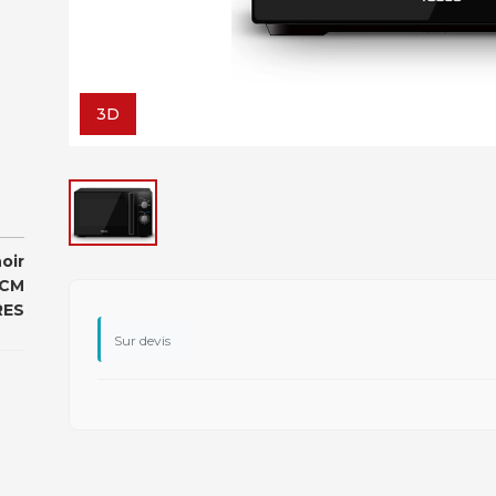
3D
oir
 CM
RES
Sur devis