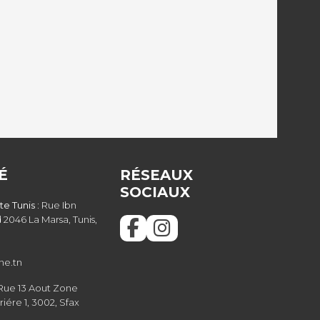
É
RÉSEAUX
SOCIAUX
e Tunis :
Rue Ibn
 2046 La Marsa, Tunis,
ne.tn
Rue 13 Aout Zone
riére 1, 3002, Sfax