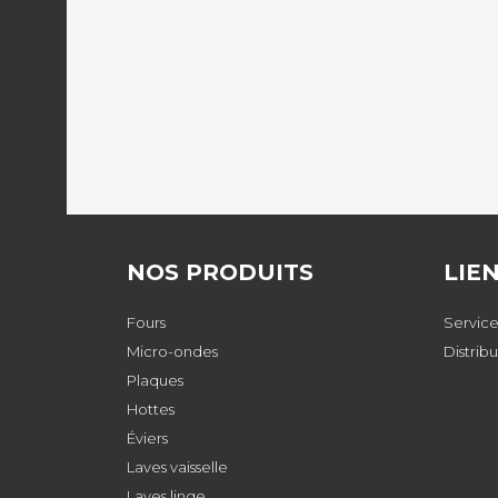
NOS PRODUITS
LIE
Fours
Service
Micro-ondes
Distrib
Plaques
Hottes
Éviers
Laves vaisselle
Laves linge