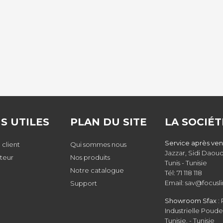
NS UTILES
PLAN DU SITE
LA SOCIÉT
Service après vent
 client
Qui sommes nous
Jazzar, Sidi Daoud
uteur
Nos produits
Tunis - Tunisie
Notre catalogue
Tél: 71 118 118
Email: sav@focusli
Support
Showroom Sfax :
Industrielle Poude
Tunisie. - Tunisie