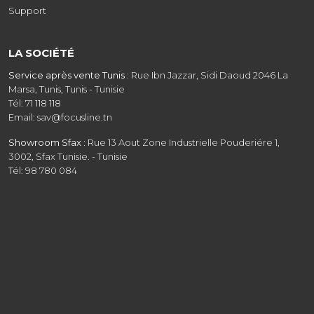
Support
LA SOCIÉTÉ
Service après vente Tunis :
Rue Ibn Jazzar, Sidi Daoud 2046 La
Marsa, Tunis, Tunis - Tunisie
Tél: 71 118 118
Email: sav@focusline.tn
Showroom Sfax :
Rue 13 Aout Zone Industrielle Pouderiére 1,
3002, Sfax Tunisie. - Tunisie
Tél: 98 780 084
Showroom Tunis :
Route de la Marsa GP9 coté Baït saïd Aïn
Zaghouan, Tunis - Tunisie - Tunisie
Tél: 31 208 608
Email: commercial@focusline.tn
Siège social :
Rue Ibn Jazzar, Sidi Daoud 2046 La Marsa, Tunis -
Tunisie
Tél: 31 403 818
Email: contact@focusline.tn