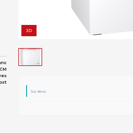
3D
anc
 CM
res
ost
Sur devis