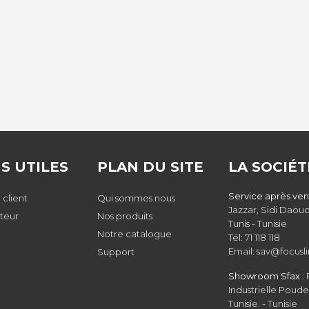
NS UTILES
PLAN DU SITE
LA SOCIÉT
Service après vent
 client
Qui sommes nous
Jazzar, Sidi Daoud
uteur
Nos produits
Tunis - Tunisie
Notre catalogue
Tél: 71 118 118
Email: sav@focusli
Support
Showroom Sfax :
Industrielle Poude
Tunisie. - Tunisie