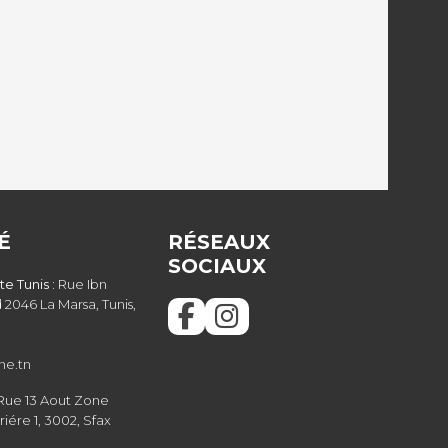
É
RÉSEAUX
SOCIAUX
e Tunis :
Rue Ibn
 2046 La Marsa, Tunis,
ne.tn
Rue 13 Aout Zone
riére 1, 3002, Sfax