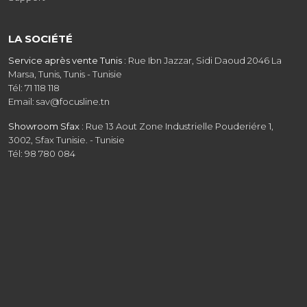
LA SOCIÉTÉ
Service après vente Tunis :
Rue Ibn Jazzar, Sidi Daoud 2046 La
Marsa, Tunis, Tunis - Tunisie
Tél: 71 118 118
Email: sav@focusline.tn
Showroom Sfax :
Rue 13 Aout Zone Industrielle Pouderiére 1,
3002, Sfax Tunisie. - Tunisie
Tél: 98 780 084
Showroom Tunis :
Route de la Marsa GP9 coté Baït saïd Aïn
Zaghouan, Tunis - Tunisie - Tunisie
Tél: 31 208 608
Email: commercial@focusline.tn
Siège social :
Rue Ibn Jazzar, Sidi Daoud 2046 La Marsa, Tunis -
Tunisie
Tél: 31 403 818
Email: contact@focusline.tn