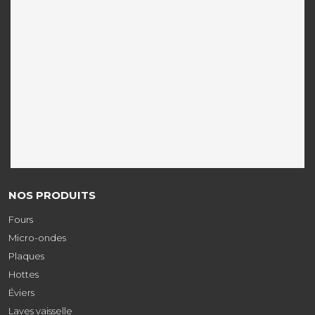
NOS PRODUITS
Fours
Micro-ondes
Plaques
Hottes
Éviers
Laves vaisselle