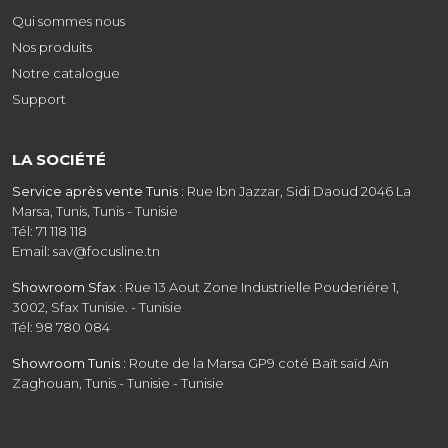
Qui sommes nous
Nos produits
Notre catalogue
Support
LA SOCIÉTÉ
Service après vente Tunis :
Rue Ibn Jazzar, Sidi Daoud 2046 La
Marsa, Tunis, Tunis - Tunisie
Tél: 71 118 118
Email: sav@focusline.tn
Showroom Sfax :
Rue 13 Aout Zone Industrielle Pouderiére 1,
3002, Sfax Tunisie. - Tunisie
Tél: 98 780 084
Showroom Tunis :
Route de la Marsa GP9 coté Baït saïd Aïn
Zaghouan, Tunis - Tunisie - Tunisie
Tél: 31 208 608
Email: commercial@focusline.tn