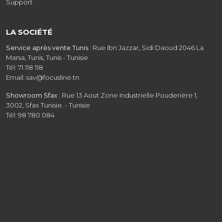
Support
LA SOCIÉTÉ
Service après vente Tunis :
Rue Ibn Jazzar, Sidi Daoud 2046 La
Marsa, Tunis, Tunis - Tunisie
Tél: 71 118 118
Email: sav@focusline.tn
Showroom Sfax :
Rue 13 Aout Zone Industrielle Pouderiére 1,
3002, Sfax Tunisie. - Tunisie
Tél: 98 780 084
Showroom Tunis :
Route de la Marsa GP9 coté Baït saïd Aïn
Zaghouan, Tunis - Tunisie - Tunisie
Tél: 31 208 608
Email: commercial@focusline.tn
Siège social :
Rue Ibn Jazzar, Sidi Daoud 2046 La Marsa, Tunis -
Tunisie
Tél: 31 403 818
Email: contact@focusline.tn